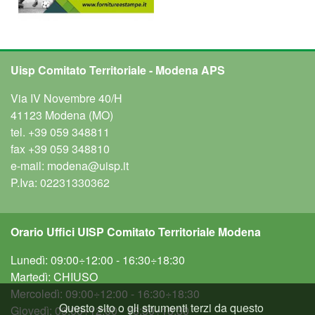
Uisp Comitato Territoriale - Modena APS
Via IV Novembre 40/H
41123 Modena (MO)
tel.
+39 059 348811
fax
+39 059 348810
e-mail:
modena@uisp.it
P.Iva: 02231330362
Orario Uffici UISP Comitato Territoriale Modena
Lunedì: 09:00÷12:00 - 16:30÷18:30
Martedì: CHIUSO
Mercoledì: 09:00÷12:00 - 16:30÷18:30
Questo sito o gli strumenti terzi da questo
Giovedì: 09:00÷12:00 - 16:30÷18:30