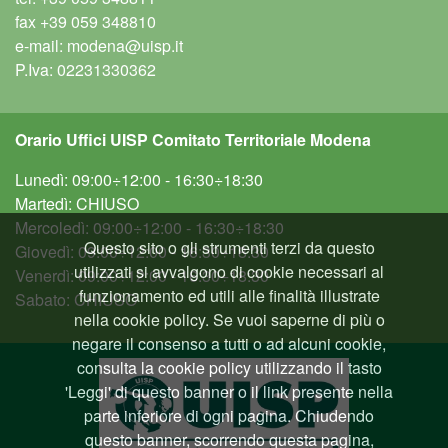
fax
+39 059 348810
e-mail:
modena@uisp.it
P.Iva: 02231330362
Orario Uffici UISP Comitato Territoriale Modena
Lunedì: 09:00÷12:00 - 16:30÷18:30
Martedì: CHIUSO
Mercoledì: 09:00÷12:00 - 16:30÷18:30
Questo sito o gli strumenti terzi da questo
Giovedì: 09:00÷12:00 - 16:30÷18:30
utilizzati si avvalgono di cookie necessari al
Venerdì: 09:00÷12:00 - 16:30÷18:30
funzionamento ed utili alle finalità illustrate
Sabato: CHIUSO
nella cookie policy. Se vuoi saperne di più o
negare il consenso a tutti o ad alcuni cookie,
consulta la cookie policy utilizzando il tasto
'Leggi' di questo banner o il link presente nella
parte inferiore di ogni pagina. Chiudendo
questo banner, scorrendo questa pagina,