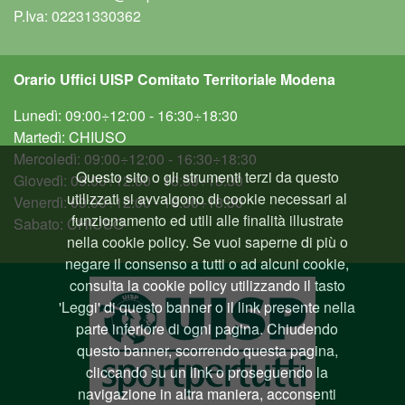
P.Iva: 02231330362
Orario Uffici UISP Comitato Territoriale Modena
Lunedì: 09:00÷12:00 - 16:30÷18:30
Martedì: CHIUSO
Mercoledì: 09:00÷12:00 - 16:30÷18:30
Questo sito o gli strumenti terzi da questo
Giovedì: 09:00÷12:00 - 16:30÷18:30
utilizzati si avvalgono di cookie necessari al
Venerdì: 09:00÷12:00 - 16:30÷18:30
funzionamento ed utili alle finalità illustrate
Sabato: CHIUSO
nella cookie policy. Se vuoi saperne di più o
negare il consenso a tutti o ad alcuni cookie,
consulta la cookie policy utilizzando il tasto
'Leggi' di questo banner o il link presente nella
parte inferiore di ogni pagina. Chiudendo
questo banner, scorrendo questa pagina,
cliccando su un link o proseguendo la
navigazione in altra maniera, acconsenti