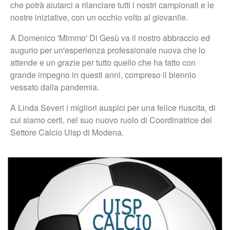
che potrà aiutarci a rilanciare tutti i nostri campionati e le
nostre iniziative, con un occhio volto al giovanile.
A Domenico 'Mimmo' Di Gesù va il nostro abbraccio ed
augurio per un'esperienza professionale nuova che lo
attende e un grazie per tutto quello che ha fatto con
grande impegno in questi anni, compreso il biennio
vessato dalla pandemia.
A Linda Severi i migliori auspici per una felice riuscita, di
cui siamo certi, nel suo nuovo ruolo di Coordinatrice del
Settore Calcio Uisp di Modena.