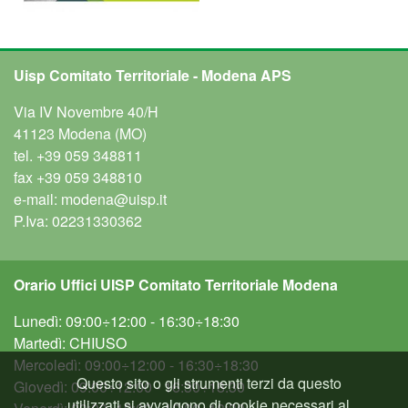
Uisp Comitato Territoriale - Modena APS
Via IV Novembre 40/H
41123 Modena (MO)
tel.
+39 059 348811
fax
+39 059 348810
e-mail:
modena@uisp.it
P.Iva: 02231330362
Orario Uffici UISP Comitato Territoriale Modena
Lunedì: 09:00÷12:00 - 16:30÷18:30
Martedì: CHIUSO
Mercoledì: 09:00÷12:00 - 16:30÷18:30
Questo sito o gli strumenti terzi da questo
Giovedì: 09:00÷12:00 - 16:30÷18:30
utilizzati si avvalgono di cookie necessari al